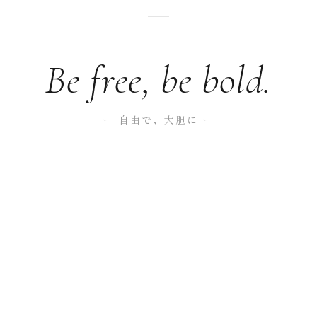
Be free, be bold.
ー 自由で、大胆に ー