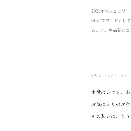
2021年のジュエ
DtoCブランドと
ること。高品質とコ
OUR PROMISE
主役はいつも、あ
お気に入りのお洋
その装いに、もう