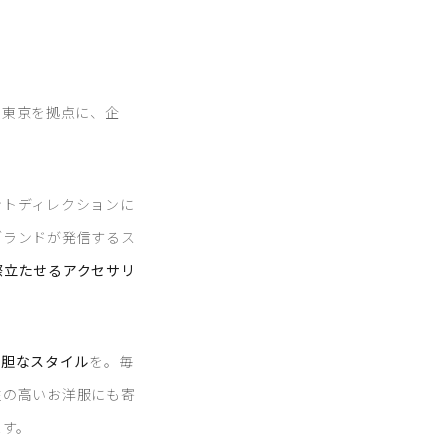
す。東京を拠点に、企
ントディレクションに
ブランドが発信するス
際立たせるアクセサリ
大胆なスタイル
を。毎
性の高いお洋服にも寄
ます。