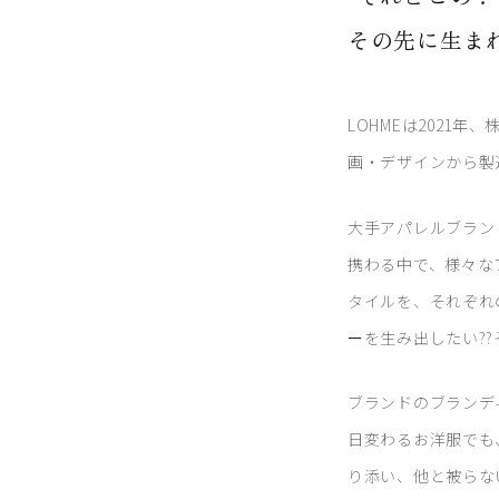
その先に生ま
LOHMEは2021
画・デザインから製
大手アパレルブラン
携わる中で、様々な
タイルを、それぞれ
ー
を生み出したい??
ブランドのブランデ
日変わるお洋服でも
り添い、他と被らな