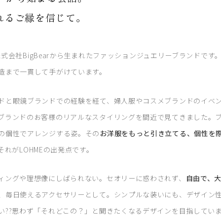
れるご縁を信じて。
年、株式会社BigBearから生まれたファッションジュエリーブランドで
造まで一貫して手がけています。
ドと眼鏡ブランドでの経験を経て、婦人服やコスメブランドのイベ
ブランドのお客様のリアルなスタイリングを間近で見てきました。
の個性でアレンジする姿。その
お洋服をもっと引き立てる、個性を
それがLOHMEの出発点です。
ィングや理想像にしばられない。セオリーに惑わされず、
自由で、
、毎日使えるアクセサリーとして。シンプルな装いにも、デザイン
い??思わず「それどこの？」と聞きたくなるデザインを目指してい