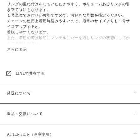
リングの重ね付けをしていただきやすく、ボリュームあるリングの引
き立て役にもなります。
１号単位でお作りが可能ですので、お好きな号数を指定ください。
チェーンの使用上着用時絡みやすいので、通常のサイズよりも１号サ
イズアップすると、
着脱しやすくなります。
また、着用の際は最初にマンテルにバーを通しリングの状態にしてか
らご着用ください。
■Delivery：
GOLD：5日営業日以内仕上がり次第発送
SILVER：5日営業日以内仕上がり次第発送
LINEで共有する
■Color：
GOLD / SILVER
発送について
■Size：
1号～23号
チェーン幅約3㎜ / ボール4㎜
商品のお届けは５日営業日以内に発送いたします。
チェーンの伸縮がある為若干のズレは生じます
返品・交換について
※予約・受注販売商品に関しましては、日時指定が出来かねますの
重さ: 11号 3g
で予めご了承ください。また、予約・受注販売商品はお支払い後か
らの生産となりますので、お届けまでに１か月半程お時間をいただ
■Material：
商品がお手元に届きましたら、すぐにご注文のお品物と同じ物かご
いております。
Silver925（ゴールドコーティング/ロジウムコーティング）
ATTENTION（注意事項）
確認ください。
商品発送予定日は、ご購入後メールにてお知らせいたしますのでご