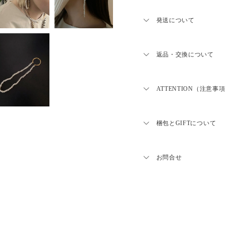
■Size：
F
発送について
イヤカフリング
全長約1.8㎝
幅2mm
商品のお届けは５日営業
パール
※予約・受注販売商品に
返品・交換について
全長約20cm
ねますので予めご了承く
重さ 5g
品はお支払い後からの生
※淡水パールは天然素材の為
商品がお手元に届きまし
１か月半程お時間をいた
じ物かご確認ください。
ATTENTION（注意事
商品発送予定日は、ご購
■Material：
商品の品質には万全を期
すのでご確認ください
Silver925（ゴールドコー
損・汚損が見られる場
淡水パール
LOHME｜ロームのジュ
連絡ください。
上げを行うため、お届け
梱包とGIFTについて
す。
〇返品につきまして
・不良品に限り、商品到
通常WRAPPINGは巾着袋、
お届けは商品ごとに違う
す。
ております。(下記写真参
お問合せ
さい。工場の混み具合に
・受注生産、予約販売に
す。予めご了承ください
品致しかねます。
・不良品に関しましては
LINE@からお問い
サイズ表記について、同
だきます。
毎に誤差がある為サイズ
照ください。
〇返品送料につきまして
問い合わせフォー
・お客様のご都合による
Platingと記載のある
とさせていただきます。