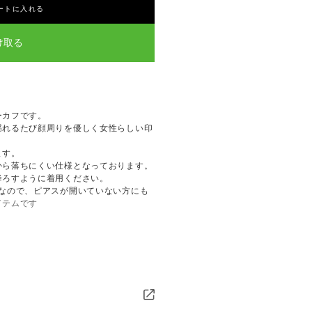
ートに入れる
け取る
ーカフです。
揺れるたび顔周りを優しく女性らしい印
ます。
から落ちにくい仕様となっております。
降ろすように着用ください。
ムなので、ピアスが開いていない方にも
イテムです
上がり次第発送
仕上がり次第発送