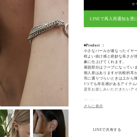
カ
LINEで再入荷通知を受
■Product ：
小さなパールが連なったイヤ
程よい抜け感と絶妙な長さが
象に仕上げてくれます。
着脱部分はフープになってい
個人差はありますが比較的耳
耳に通りづらいときは上から
1つでも存在感があるアイテ
是非お楽しみいただきたいア
■Delivery：
GOLD：5日営業日以内に仕
SILVER：5日営業日以内に
■Color：
GOLD / SILVER
LINEで共有する