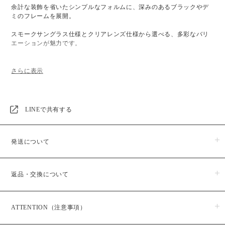
余計な装飾を省いたシンプルなフォルムに、深みのあるブラックやデ
ミのフレームを展開。
スモークサングラス仕様とクリアレンズ仕様から選べる、多彩なバリ
エーションが魅力です。
柔らかくフィットする軽量設計と、安心のUVカット機能付きで、日差
しの強い日のお出かけも安心。
まるでミニチュアの大人モデルのような佇まいは、親子でのリンクコ
LINEで共有する
ーデにもぴったりです。
発送について
👓スタイリング提案
商品のお届けは５日営業日以内に発送いたします。
・モノトーンやデニムなど、大人っぽいスタイリングにひとさじの可
返品・交換について
※予約・受注販売商品に関しましては、日時指定が出来かねますの
愛げを
で予めご了承ください。また、予約・受注販売商品はお支払い後か
らの生産となりますので、お届けまでに１か月半程お時間をいただ
・シンプルなTシャツ×ショートパンツに合わせて、ぐっとおしゃれな
商品がお手元に届きましたら、すぐにご注文のお品物と同じ物かご
いております。
印象に
ATTENTION（注意事項）
確認ください。
商品発送予定日は、ご購入後メールにてお知らせいたしますのでご
商品の品質には万全を期しておりますが、万一、商品に破損・汚損
確認ください
・親子でお揃いのサングラスをかけて、リンクコーデも楽しめます