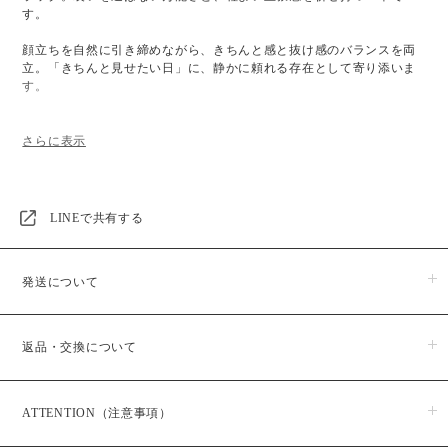
す。
顔立ちを自然に引き締めながら、きちんと感と抜け感のバランスを両
立。「きちんと見せたい日」に、静かに頼れる存在として寄り添いま
す。
■LENS CUSTOMISE：
Eye Clearレンズ標準装備。反射防止コーティングにより白飛びや映り
込みを抑え、目元を自然でクリアな印象に整えるLOHMEオリジナルレ
LINEで共有する
ンズです。UV400対応で紫外線を99％カット。
印象や用途に合わせて、カラーレンズ・機能レンズ・度付きレンズへ
発送について
の変更も可能です（別途料金）。
レンズ一覧はこちら
商品のお届けは５日営業日以内に発送いたします。
返品・交換について
※予約・受注販売商品に関しましては、日時指定が出来かねますの
で予めご了承ください。また、予約・受注販売商品はお支払い後か
らの生産となりますので、お届けまでに１か月半程お時間をいただ
■Spec：
商品がお手元に届きましたら、すぐにご注文のお品物と同じ物かご
いております。
ATTENTION（注意事項）
確認ください。
商品発送予定日は、ご購入後メールにてお知らせいたしますのでご
FRAME COLOR：BLACK / CLEAR
商品の品質には万全を期しておりますが、万一、商品に破損・汚損
確認ください