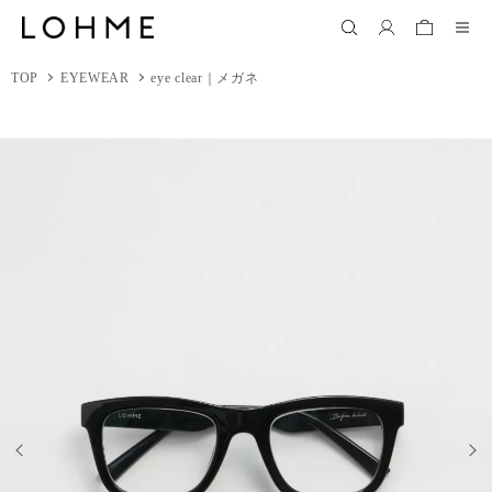
TOP
EYEWEAR
eye clear｜メガネ