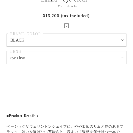
LM2502EW15
¥13,200 (tax included)
FRAME COLOR
LENS
■Product Details：
ベーシックなウェリントンシェイプに、やや太めのリムと艶のあるブ
ラック。装いを選ばない万能さと、程よい主張感を併せ持つ一本で