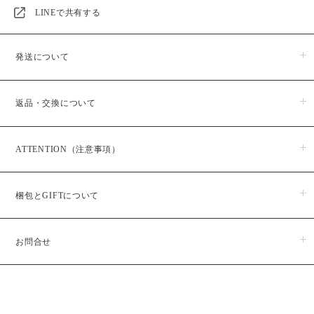
「視界が澄む」「かけていることを忘れるような軽さ」といった心地
LINEで共有する
よさが魅力です。
発送について
特長
商品のお届けは５日営業日以内に発送いたします。
• 視感透過率98.5％ — 高い透明度で、自然なクリア感を実現。
返品・交換について
※予約・受注販売商品に関しましては、日時指定が出来かねますの
で予めご了承ください。また、予約・受注販売商品はお支払い後か
• 反射防止（AR）コート付き — LEDやデジタル機器の光の映り込みを
らの生産となりますので、お届けまでに１か月半程お時間をいただ
抑え、写真や対面でも目元がすっきり映ります。
商品がお手元に届きましたら、すぐにご注文のお品物と同じ物かご
いております。
ATTENTION（注意事項）
確認ください。
商品発送予定日は、ご購入後メールにてお知らせいたしますのでご
• 撥水コーティング — 汚れや水滴がつきにくく、日常使いでも快適。
商品の品質には万全を期しておりますが、万一、商品に破損・汚損
確認ください
が見られる場合は商品 到着後７日以内にご連絡ください。
LOHME｜ロームのジュエリーは、ご購入後に生産または仕上げを行
• UVカット（UV400） — 紫外線をほぼ100%カット。目の健康だけで
梱包とGIFTについて
うため、お届けまでにお時間をいただいております。
なく、目元の肌のエイジングケアにも効果的。
〇返品につきまして
・不良品に限り、商品到着７日以内とさせていただきます。
お届けは商品ごとに違うため、各商品ページをご確認ください。工
• 無色透明設計 — メイクやファッションを邪魔せず、どんなスタイル
・受注生産、予約販売に関しましても、不良品を除きご返品致しか
通常WRAPPINGは巾着袋、ORIGINAL BOXにいれて発送しておりま
場の混み具合により前後する可能性がございます。予めご了承くだ
にも自然に馴染みます。
ねます。
お問合せ
す。(下記写真参照)
さい。
・不良品に関しましては、修理交換にて御対応させていただきま
• 軽量素材 — 長時間の着用でもストレスが少なく、快適に過ごせま
す。
サイズ表記について、同サイズや同色等であっても各商品毎に誤差
す。
LINE@からお問い合わせ
がある為サイズ表記はあくまでも目安としてご参照ください。
〇返品送料につきまして
• 度付き対応可（処方箋のご提出が必須）
・お客様のご都合による返品の場合、返送料はお客様負担とさせて
Platingと記載のある商品は、素材の上に塗装を施しております。
問い合わせフォーム
いただきます。