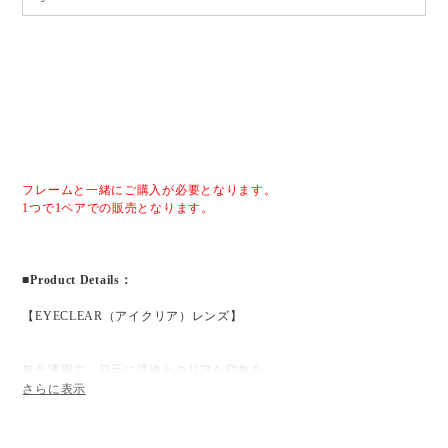
フレームと一緒にご購入が必要となります。
1つで1ペアでの販売となります。
■Product Details：
【EYECLEAR（アイクリア）レンズ】
無色透明で、目元に洗練とクリアな印象を。
反射を抑えて目元を美しく見せるEYECLEARレンズは、自然体のまま
装いになじむ無色透明タイプ。