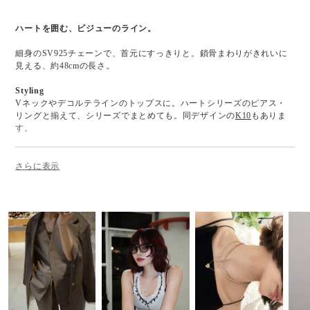
ハートを囲む、ビジューのライン。
細身のSV925チェーンで、首元にすっきりと。鎖骨まわりがきれいに
見える、約48cmの長さ。
Styling
Vネックやデコルテラインのトップスに。ハートシリーズのピアス・
リングと揃えて、シリーズでまとめても。同デザインの
K10
もありま
す。
Material : Silver925（ゴールドコーティング / ロジウムコーティング）
/ キュービックジルコニア / ニッケルフリー仕様
Size : F / 最長 約48cm（アジャスター付き）/ 重さ 約1.5g
Color : GOLD / SILVER
Delivery
ご注文より5日以内に発送いたします。