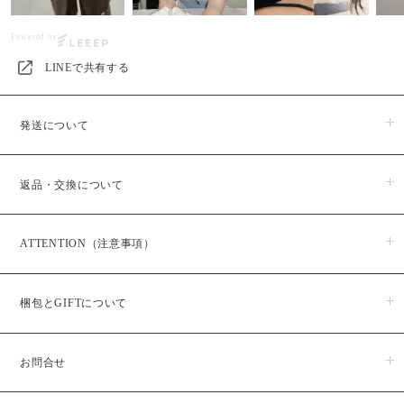
Powered by
LINEで共有する
発送について
商品のお届けは５日営業日以内に発送いたします。
返品・交換について
※予約・受注販売商品に関しましては、日時指定が出来かねますの
で予めご了承ください。また、予約・受注販売商品はお支払い後か
らの生産となりますので、お届けまでに１か月半程お時間をいただ
商品がお手元に届きましたら、すぐにご注文のお品物と同じ物かご
いております。
ATTENTION（注意事項）
確認ください。
商品発送予定日は、ご購入後メールにてお知らせいたしますのでご
商品の品質には万全を期しておりますが、万一、商品に破損・汚損
確認ください
が見られる場合は商品 到着後７日以内にご連絡ください。
LOHME｜ロームのジュエリーは、ご購入後に生産または仕上げを行
梱包とGIFTについて
うため、お届けまでにお時間をいただいております。
〇返品につきまして
・不良品に限り、商品到着７日以内とさせていただきます。
お届けは商品ごとに違うため、各商品ページをご確認ください。工
・受注生産、予約販売に関しましても、不良品を除きご返品致しか
通常WRAPPINGは巾着袋、ORIGINAL BOXにいれて発送しておりま
場の混み具合により前後する可能性がございます。予めご了承くだ
ねます。
お問合せ
す。(下記写真参照)
さい。
・不良品に関しましては、修理交換にて御対応させていただきま
す。
サイズ表記について、同サイズや同色等であっても各商品毎に誤差