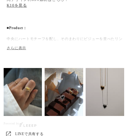
K10を見る
■Product：
中央にハートモチーフを配し、そのまわりにビジューを並べたリン
グ。
モチーフを囲む構成によって、立体感のある表情に仕上げています。
程よいボリューム感がありながら、指に自然に馴染むデザインです。
■Delivery：
GOLD：9号・13号・15号は5営業日以内発送
Powered by
※7号・11号は受注生産（オーダーから約1.5ヶ月／30〜50日）後、仕
上がり次第発送
LINEで共有する