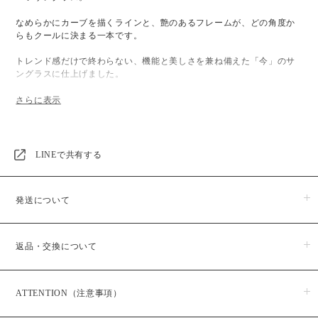
なめらかにカーブを描くラインと、艶のあるフレームが、どの角度か
らもクールに決まる一本です。
トレンド感だけで終わらない、機能と美しさを兼ね備えた「今」のサ
ングラスに仕上げました。
■Spec：
FRAME COLOR：BLACK SMOKE / WHITE SMOKE
LINEで共有する
LENS：SUNGLASSES（UV400 / 紫外線カット率99%）
発送について
MATERIAL：Front / Plastic Temple / Plastic Lens / Plastic
商品のお届けは５日営業日以内に発送いたします。
返品・交換について
※予約・受注販売商品に関しましては、日時指定が出来かねますの
■Size：
で予めご了承ください。また、予約・受注販売商品はお支払い後か
らの生産となりますので、お届けまでに１か月半程お時間をいただ
レンズ幅：60mm ブリッジ幅：20mm テンプル長：134mm フレー
商品がお手元に届きましたら、すぐにご注文のお品物と同じ物かご
いております。
ム横幅：150mm
ATTENTION（注意事項）
確認ください。
商品発送予定日は、ご購入後メールにてお知らせいたしますのでご
商品の品質には万全を期しておりますが、万一、商品に破損・汚損
確認ください