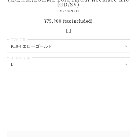
(GD/SV)
LM2502NK13
¥75,900 (tax included)
COLOR
イニシャル