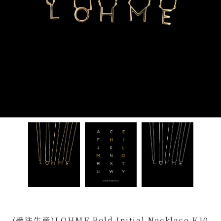
(受注生産)LOHME Bold Initial Necklace K10