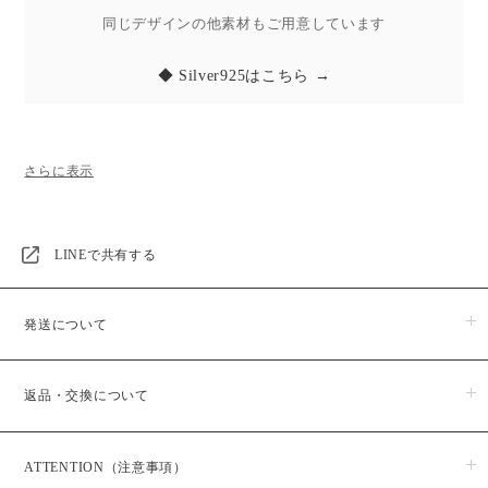
同じデザインの他素材もご用意しています
◆ Silver925はこちら →
■Product：
シンプルな一文字のイニシャルに、ほんの少しの“強さ”を宿した
LOHMEのボールドネックレス。
華奢なチェーンとのコントラストが、胸元に洗練された存在感を生み
LINEで共有する
出します。
削ぎ落としたデザインだからこそ、選んだ文字がより印象的に。
自分のイニシャルはもちろん、家族や大切な人を想う“相棒のような一
発送について
本”としても寄り添います。
商品のお届けは５日営業日以内に発送いたします。
ひとつでミニマルに、重ね付けでスタイルに個性を添えて。
返品・交換について
※予約・受注販売商品に関しましては、日時指定が出来かねますの
どんな装いにも馴染みながら、その人らしさを静かに引き立ててくれ
で予めご了承ください。また、予約・受注販売商品はお支払い後か
るネックレスです。
らの生産となりますので、お届けまでに１か月半程お時間をいただ
商品がお手元に届きましたら、すぐにご注文のお品物と同じ物かご
いております。
ATTENTION（注意事項）
確認ください。
商品発送予定日は、ご購入後メールにてお知らせいたしますのでご
■Delivery：
商品の品質には万全を期しておりますが、万一、商品に破損・汚損