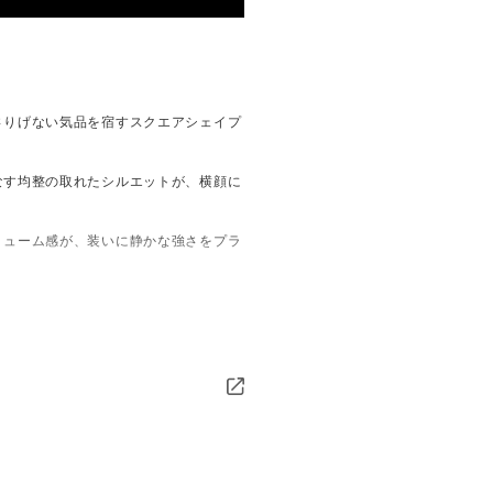
さりげない気品を宿すスクエアシェイプ
なす均整の取れたシルエットが、横顔に
リューム感が、装いに静かな強さをプラ
ちを引き立てる立体的な厚みが魅力の一
。印象や用途に合わせて、カラーレン
ズへの変更も可能です（別途料金）。