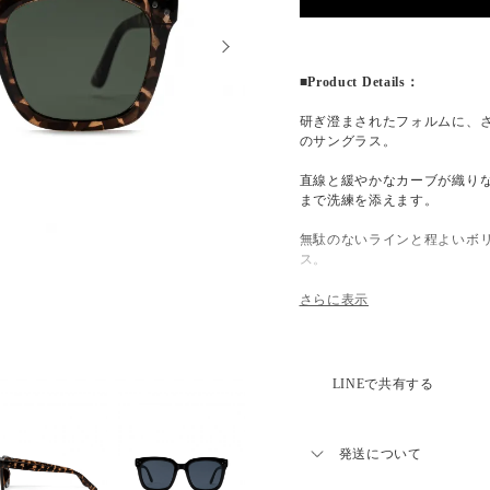
■Product Details：
研ぎ澄まされたフォルムに、
のサングラス。
直線と緩やかなカーブが織り
まで洗練を添えます。
無駄のないラインと程よいボ
ス。
シンプルでありながら、顔立
本です。
LINEで共有する
■LENS CUSTOMISE：
標準はサングラスレンズ仕様
発送について
ズ・機能レンズ・度付きレン