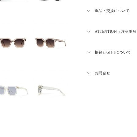
レンズ一覧はこちら
商品のお届けは５日営業
※予約・受注販売商品に
返品・交換について
ねますので予めご了承く
品はお支払い後からの生
■Spec：
商品がお手元に届きまし
１か月半程お時間をいた
じ物かご確認ください。
ATTENTION（注意事
商品発送予定日は、ご購
FRAME COLOR：BLACK / DEM
商品の品質には万全を期
すのでご確認ください
損・汚損が見られる場
LENS：SUNGLASSES（UV4
LOHME｜ロームのジュ
連絡ください。
上げを行うため、お届け
梱包とGIFTについて
MATERIAL：Front / Plastic Tem
す。
〇返品につきまして
・不良品に限り、商品到
通常WRAPPINGは巾着袋、
お届けは商品ごとに違う
す。
ております。(下記写真参
お問合せ
さい。工場の混み具合に
・受注生産、予約販売に
■Size：
す。予めご了承ください
品致しかねます。
・不良品に関しましては
レンズ幅：52mm ブリッジ幅
LINE@からお問い
サイズ表記について、同
だきます。
ーム横幅：145mm
毎に誤差がある為サイズ
照ください。
〇返品送料につきまして
問い合わせフォー
・お客様のご都合による
Platingと記載のある
とさせていただきます。
■Delivery：
ます。
・商品に破損・お損が見
基本的にはダブルコーテ
致します。
BLACK / DEMI / PINKB
トレスの軽減をさせてお
発送
況、季節や体質により、
〇返送方法