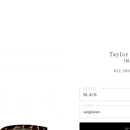
Taylor
LM
¥13,200
FRAME
LENS
カ